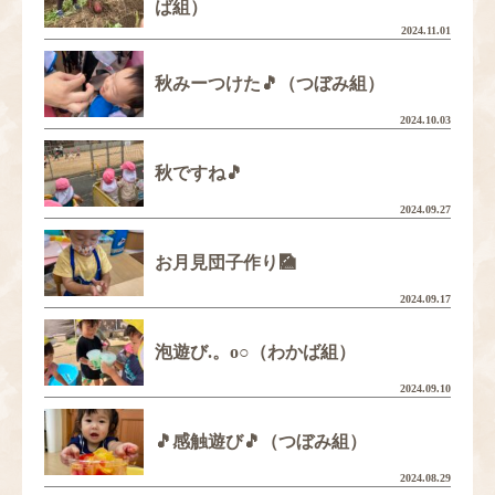
ば組）
2024.11.01
秋みーつけた🎵（つぼみ組）
2024.10.03
秋ですね🎵
2024.09.27
お月見団子作り🎑
2024.09.17
泡遊び.。o○（わかば組）
2024.09.10
🎵感触遊び🎵（つぼみ組）
2024.08.29