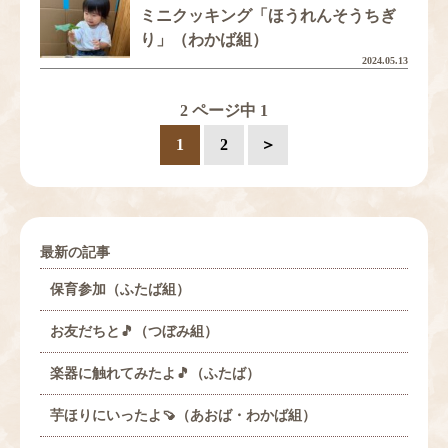
ミニクッキング「ほうれんそうちぎ
り」（わかば組）
2024.05.13
2 ページ中 1
1
2
＞
最新の記事
保育参加（ふたば組）
お友だちと🎵（つぼみ組）
楽器に触れてみたよ🎵（ふたば）
芋ほりにいったよ🍠（あおば・わかば組）