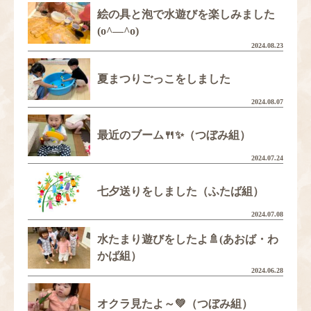
絵の具と泡で水遊びを楽しみました
(o^―^o)
2024.08.23
夏まつりごっこをしました
2024.08.07
最近のブーム🍴✨（つぼみ組）
2024.07.24
七夕送りをしました（ふたば組）
2024.07.08
水たまり遊びをしたよ🚿(あおば・わ
かば組）
2024.06.28
オクラ見たよ～💚（つぼみ組）