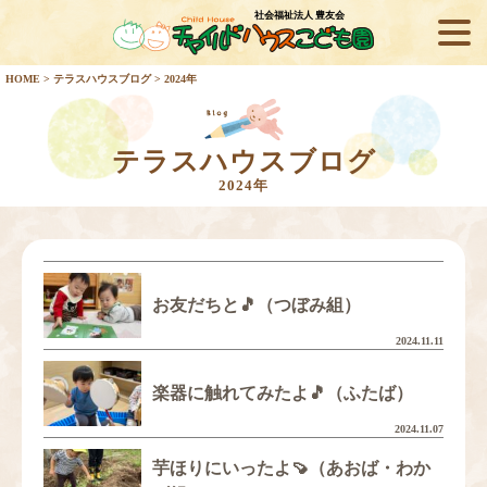
社会福祉法人 豊友会
HOME
>
テラスハウスブログ
> 2024年
テラスハウスブログ
2024年
お友だちと🎵（つぼみ組）
2024.11.11
楽器に触れてみたよ🎵（ふたば）
2024.11.07
芋ほりにいったよ🍠（あおば・わか