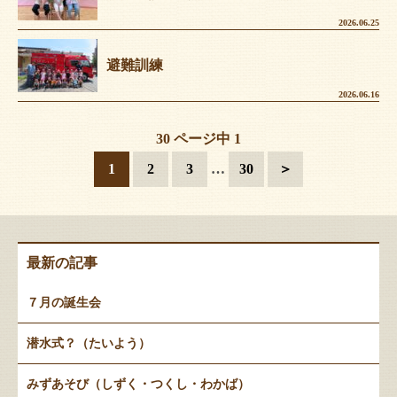
2026.06.25
避難訓練
2026.06.16
30 ページ中 1
1
2
3
…
30
＞
最新の記事
７月の誕生会
潜水式？（たいよう）
みずあそび（しずく・つくし・わかば）