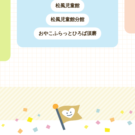
松風児童館
松風児童館分館
おやこふらっとひろば須磨