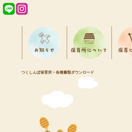
理念・特色
1日
つくしんぼ保育所
>
各種書類ダウンロード
園舎紹介
年