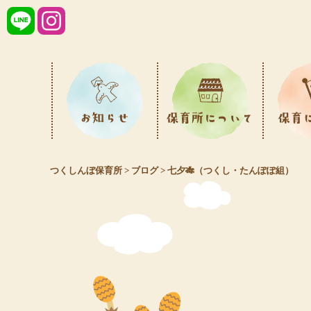
理念・特色
1日
つくしんぼ保育所
>
ブログ
>
七夕🎋（つくし・たんぽぽ組）
園舎紹介
年