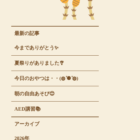
最新の記事
今までありがとう✨
夏祭りがありました🎐
今日のおやつは・・(◍ ͒⚈ ͒◍)
朝の自由あそび😊
AED講習📚
アーカイブ
2026年